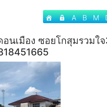
A
B
M
 ดอนเมือง ซอยโกสุมรวมใจ3
 0818451665