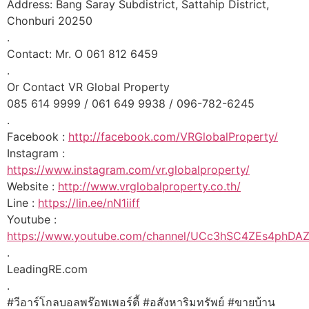
Address: Bang Saray Subdistrict, Sattahip District,
Chonburi 20250
.
Contact: Mr. O 061 812 6459
.
Or Contact VR Global Property
085 614 9999 / 061 649 9938 / 096-782-6245
.
Facebook :
http://facebook.com/VRGlobalProperty/
Instagram :
https://www.instagram.com/vr.globalproperty/
Website :
http://www.vrglobalproperty.co.th/
Line :
https://lin.ee/nN1iiff
Youtube :
https://www.youtube.com/channel/UCc3hSC4ZEs4phD
.
LeadingRE.com
.
#วีอาร์โกลบอลพร๊อพเพอร์ตี้ #อสังหาริมทรัพย์ #ขายบ้าน