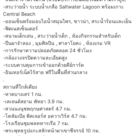
-สระว่ายน้ำ ระบบน้ำเกลือ Saltwater Lagoon พร้อมเกาะ
Central Beach
-ออนเซ็นพร้อมอบไอน้ำสมุนไพร, ซาวน่า, สระน้ำร้อนและเย็น
-ฟิตเนสเซ็นเตอร์
-สนามเด็กเล่น , สระว่ายน้ำเด็ก , ห้องกิจกรรมสำหรับเด็ก
-ปีนผาจำลอง , มุมศิลปิน , ศาลาโยคะ , ห้องเกม VR
-การรักษาความปลอดภัยตลอด 24 ชั่วโมง
-กล้องวงจรปิดความละเอียดสูง
-ระบบควบคุมการเข้าออกด้วยคีย์การ์ด
-อินเทอร์เน็ตไร้สาย ฟรีในพื้นที่ส่วนกลาง
.
สถานที่ใกล้เคียง
-หาดบางเสร่ 1 กม.
-เลเจนด์สยาม พัทยา 3.9 กม.
-สวนนงนุชพฤกษศาสตร์ 4.7 กม.
-โคลัมเบีย พิคเจอร์ส อควาเวิร์ส 4.7 กม.
-โรงเรียนชุมพลทหารเรือ 7 กม.
-พระพุทธรูปแกะสลักหน้าผาเขาชีจรรย์ 10 กม.