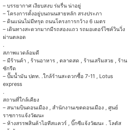
– บรรยากาศ เงียบสงบ ร่มรื่น น่าอยู่
– โครงการตั้งอยู่บนถนนสายหลัก สรงประภา
– ดินแน่นไม่มีทรุด ถนนโครงการกว้าง 6 เมตร
– เดินทางสะดวกมากมีรถสองแถว รถมอเตอร์ไซค์วินวิ่ง
ผ่านตลอด
.
สภาพแวดล้อมดี
– มีร้านค้า , ร้านอาหาร , ตลาดสด , ร้านเสริมสวย , ร้าน
ซักรีด
– ปั๊มน้ำมัน ปตท. .ใกล้ร้านสะดวกซื้อ 7-11 , Lotus
express
.
สถานที่ใกล้เคียง
– สนามบินดอนเมือง , สำนักงานเขตดอนเมือง , ศูนย์
ราชการแจ้งวัฒนะ
– ห้างสรรพสินค้าไอทีสแควร์ , บิ๊กซีแจ้งวัฒนะ . โลตัส