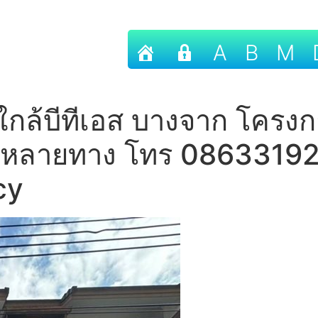
A
B
M
 ใกล้บีทีเอส บางจาก โครง
ได้หลายทาง โทร 08633192
cy