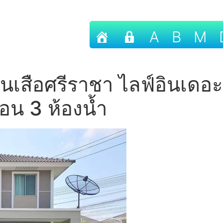
A
B
M
วนเสือศรีราชา ไลฟ์อินเดอะ
นอน 3 ห้องน้ำ