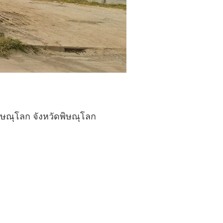
พิษณุโลก จังหวัดพิษณุโลก