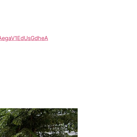
DqAegaV1EdUsGdheA