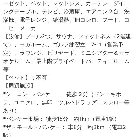
ーゼット、ベッド、マットレス、カーテン、ダイニ
ングテーブル、テレビ、冷蔵庫、エアコン２台、洗
濯機、電子レンジ、給湯器、IHコンロ、フード、コ
ーヒーメーカー
【設備】プール2つ、サウナ、フィットネス（2階建
て）、ヨガルーム、ゴルフ練習室、7-11（営業予
定）、ラウンジ、ビリヤード、ミニシアター＆カラ
オケルーム、最上階プライベートパーティールーム
等
【ペット】：不可
【周辺施設】
*シーコン・バンケー： 徒歩２分（ドン・キホー
テ、ユニクロ、無印、ツルハドラッグ、スシロー等
あり）
*バンケー市場： 徒歩15分 約1km（電車1駅）
*ザ・モール・バンケー： 車8分 約3km （電車2
駅）