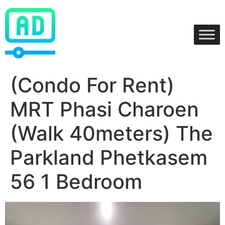
Skip
to
content
(Condo For Rent)
MRT Phasi Charoen
(Walk 40meters) The
Parkland Phetkasem
56 1 Bedroom