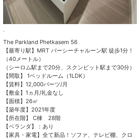
.
The Parkland Phetkasem 56
【最寄り駅】MRT パーシーチャルーン駅 徒歩1分！
（40メートル）
（シーロム駅まで20分、スクンビット駅まで30分）
【間取】 1ベッドルーム（1LDK）
【賃料】12,000バーツ/月
【敷金】1ヵ月/礼金なし
【面積】26㎡
【築年度】2021年度
【所在階】 C棟 28階
【ベランダ】：あり
【家具・家電】全て新品！ソファ、テレビ棚、クロ