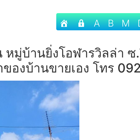
A
B
M
น หมู่บ้านยิ่งโอฬารวิลล่า ซ
เจ้าของบ้านขายเอง โทร 0