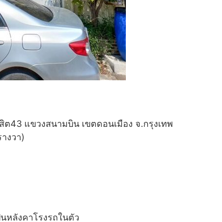
ีรังสิต43 แขวงสนามบิน เขตดอนเมือง จ.กรุงเทพ
รางวา)
่เป็นหลังคาโรงรถในตัว