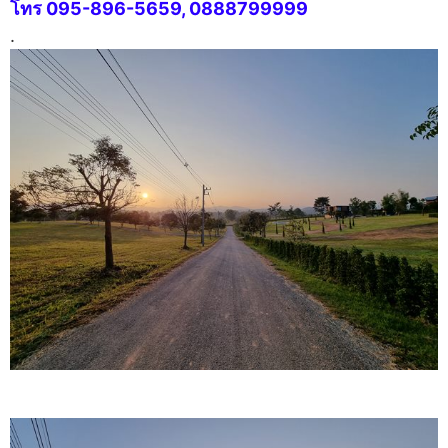
โทร 095-896-5659, 0888799999
.