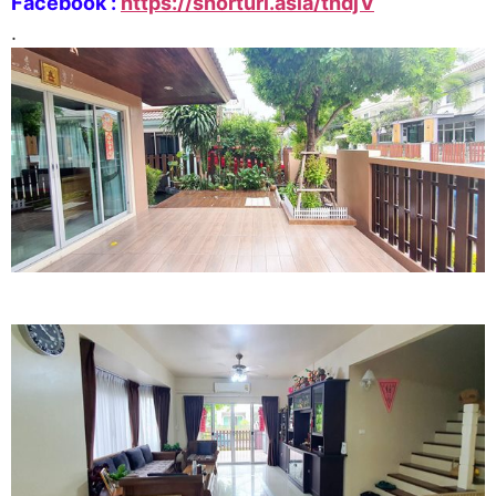
Facebook :
https://shorturl.asia/thdjV
.